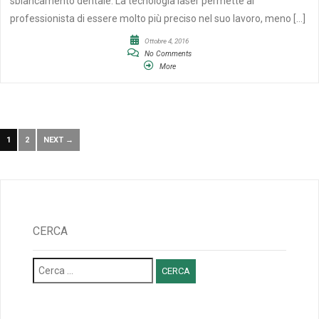
sbiancamento dentale. La tecnologia laser permette al
professionista di essere molto più preciso nel suo lavoro, meno […]
Ottobre 4, 2016
No Comments
More
1
2
NEXT →
CERCA
Ricerca
per: