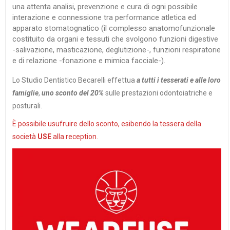
una attenta analisi, prevenzione e cura di ogni possibile
interazione e connessione tra performance atletica ed
apparato stomatognatico (il complesso anatomofunzionale
costituito da organi e tessuti che svolgono funzioni digestive
-salivazione, masticazione, deglutizione-, funzioni respiratorie
e di relazione -fonazione e mimica facciale-).
Lo Studio Dentistico Becarelli effettua
a tutti i tesserati e alle loro
famiglie
,
uno sconto del 20%
sulle prestazioni odontoiatriche e
posturali.
È possibile usufruire dello sconto, esibendo la tessera della
società
USE
alla reception.