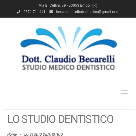
Via B. Cellini, 59 - 50053 Empoli (FI)
0571 711441
becarellistudiodentistico@gmail.com
Toggl
navig
LO STUDIO DENTISTICO
Home
/
LO STUDIO DENTISTICO